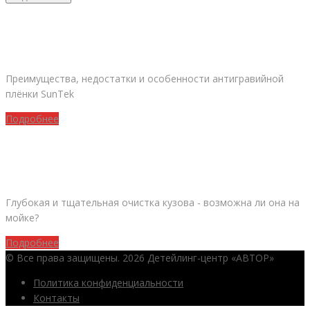
ВСЁ, ЧТО НУЖНО ЗНАТЬ О ПЛЁНКЕ SUNTEK
Преимущества, недостатки и особенности антигравийной
плёнки SunTek
Подробнее
АВТОМОБИЛЬНАЯ МОЙКА ИЛИ ДЕТЕЙЛИНГ?
Глубокая и тщательная очистка кузова - возможна ли она на
мойке?
Подробнее
© Все права защищены. 2026 Детейлинг-центр «АВТОР»
Политика конфиденциальности
Контакты