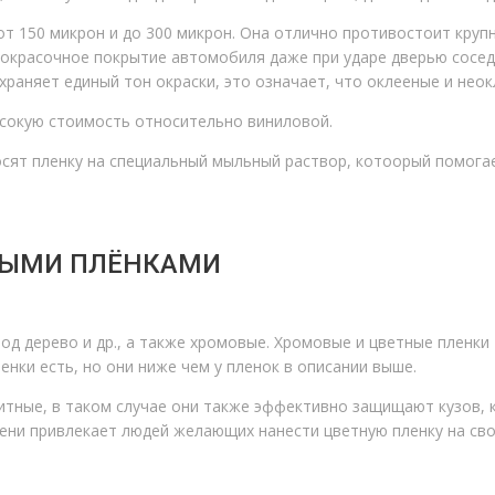
т 150 микрон и до 300 микрон. Она отлично противостоит круп
окрасочное покрытие автомобиля даже при ударе дверью соседн
раняет единый тон окраски, это означает, что оклееные и неок
сокую стоимость относительно виниловой.
сят пленку на специальный мыльный раствор, котоорый помогае
НЫМИ ПЛЁНКАМИ
под дерево и др., а также хромовые. Хромовые и цветные пленк
нки есть, но они ниже чем у пленок в описании выше.
итные, в таком случае они также эффективно защищают кузов, 
ени привлекает людей желающих нанести цветную пленку на сво