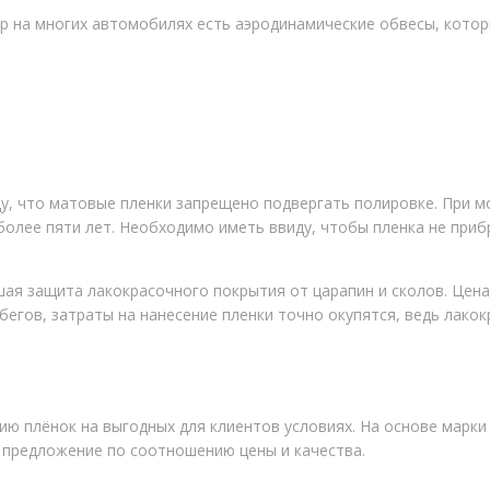
р на многих автомобилях есть аэродинамические обвесы, котор
ду, что матовые пленки запрещено подвергать полировке. При м
 более пяти лет. Необходимо иметь ввиду, чтобы пленка не пр
шая защита лакокрасочного покрытия от царапин и сколов. Цена
гов, затраты на нанесение пленки точно окупятся, ведь лакок
ОБИЛЯ? ЗАПИСЫВАЙТЕСЬ ПРЯМО СЕЙЧАС
ию плёнок на выгодных для клиентов условиях. На основе марк
 предложение по соотношению цены и качества.