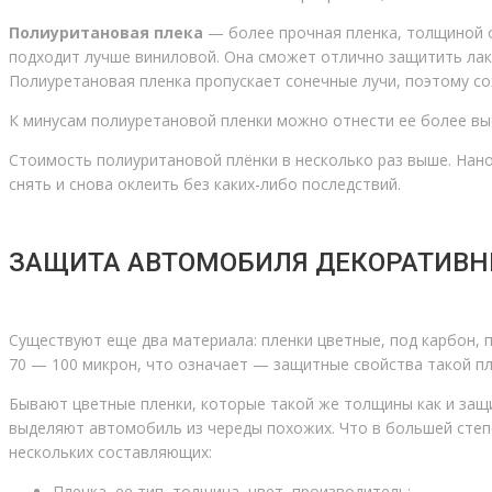
Полиуритановая плека
— более прочная пленка, толщиной о
подходит лучше виниловой. Она сможет отлично защитить лак
Полиуретановая пленка пропускает сонечные лучи, поэтому сох
К минусам полиуретановой пленки можно отнести ее более вы
Стоимость полиуритановой плёнки в несколько раз выше. Нано
снять и снова оклеить без каких-либо последствий.
ЗАЩИТА АВТОМОБИЛЯ ДЕКОРАТИВ
Существуют еще два материала: пленки цветные, под карбон, 
70 — 100 микрон, что означает — защитные свойства такой пле
Бывают цветные пленки, которые такой же толщины как и защ
выделяют автомобиль из череды похожих. Что в большей степ
нескольких составляющих:
Пленка, ее тип, толщина, цвет, производитель;