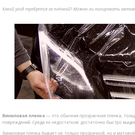
Какой уход требуется за плёнкой? Можно ли полировать автом
Виниловая пленка
— это обычная прозракчная пленка, толщи
повреждений. Среди ее недостатков: достаточно быстро выцве
Виниловая пленка бывает не только прозрачной, но и матовой